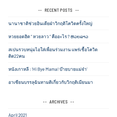
RECENT POSTS
นานาชาติช่วยอินเดียฝ่าวิกฤติโควิดครั้งใหญ่
หวยยอดฮิต ” หวยลาว ” คืออะไร ? ຫວຍລາວ
สเปนรวบหนุ่มไอใส่เพื่อนร่วมงาน แพร่เชื้อโควิด
ติด22คน
หนังเกาหลี : ‘Hi Bye Mama! บ๊ายบายแม่จ๋า’
อาเซียนบรรลุฉันทามติเกี่ยวกับวิกฤติเมียนมา
ARCHIVES
April 2021