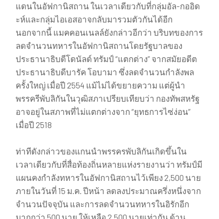
แดนในอัฟกานิสถาน ในเวลาเดียวกับที่กลุ่มอัล-กออิด
ะห์และกลุ่มไอเอสอาจกลับมารวมตัวกันได้อีก
นอกจากนี้ แมคคอนเนลล์ยังกล่าวอีกว่า บริบทของการ
ลดจำนวนทหารในอัฟกานิสถานโดยรัฐบาลของ
ประธานาธิบดีโดนัลด์ ทรัมป์ “แตกต่าง” จากสมัยอดีต
ประธานาธิบดีบารัค โอบามา ซึ่งลดจำนวนกำลังพล
ครั้งใหญ่ เมื่อปี 2554 แม้ไม่ได้ขยายความ แต่ผู้นำ
พรรครีพับลิกันในวุฒิสภาเปรียบเทียบว่า กองทัพสหรัฐ
อาจอยู่ในสภาพที่ไม่แตกต่างจาก “ยุทธการไซ่ง่อน”
เมื่อปี 2518
ท่าทีดังกล่าวของแกนนำพรรครพับลิกันเกิดขึ้นใน
เวลาเดียวกับที่สื่อท้องถิ่นหลายแห่งรายงานว่า ทรัมป์มี
แผนคงกำลังทหารในอัฟกานิสถานไว้เพียง 2,500 นาย
ภายในวันที่ 15 ม.ค. ปีหน้า ลดลงประมาณครึ่งหนึ่งจาก
จำนวนปัจจุบัน และการลดจำนวนทหารในอิรักอีก
มากกว่า 500 นาย ให้เหลือ 2,500 นายเท่ากัน ด้าน