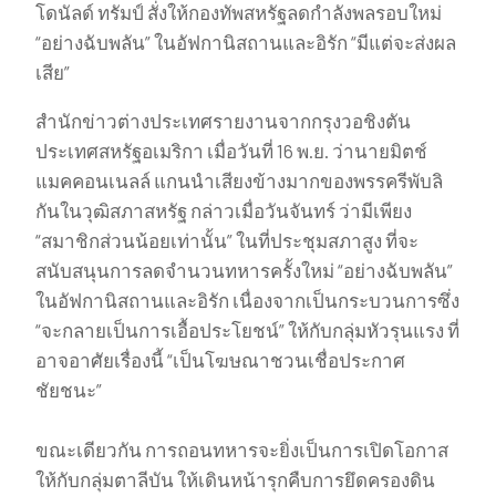
โดนัลด์ ทรัมป์ สั่งให้กองทัพสหรัฐลดกำลังพลรอบใหม่
“อย่างฉับพลัน” ในอัฟกานิสถานและอิรัก “มีแต่จะส่งผล
เสีย”
สำนักข่าวต่างประเทศรายงานจากกรุงวอชิงตัน
ประเทศสหรัฐอเมริกา เมื่อวันที่ 16 พ.ย. ว่านายมิตช์
แมคคอนเนลล์ แกนนำเสียงข้างมากของพรรครีพับลิ
กันในวุฒิสภาสหรัฐ กล่าวเมื่อวันจันทร์ ว่ามีเพียง
“สมาชิกส่วนน้อยเท่านั้น” ในที่ประชุมสภาสูง ที่จะ
สนับสนุนการลดจำนวนทหารครั้งใหม่ “อย่างฉับพลัน”
ในอัฟกานิสถานและอิรัก เนื่องจากเป็นกระบวนการซึ่ง
“จะกลายเป็นการเอื้อประโยชน์” ให้กับกลุ่มหัวรุนแรง ที่
อาจอาศัยเรื่องนี้ “เป็นโฆษณาชวนเชื่อประกาศ
ชัยชนะ”
ขณะเดียวกัน การถอนทหารจะยิ่งเป็นการเปิดโอกาส
ให้กับกลุ่มตาลีบัน ให้เดินหน้ารุกคืบการยึดครองดิน